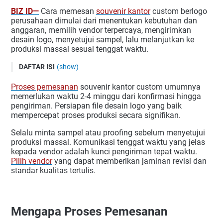
BIZ ID—
Cara memesan
souvenir kantor
custom berlogo
perusahaan dimulai dari menentukan kebutuhan dan
anggaran, memilih vendor terpercaya, mengirimkan
desain logo, menyetujui sampel, lalu melanjutkan ke
produksi massal sesuai tenggat waktu.
DAFTAR ISI
(show)
Mengapa Proses Pemesanan Souvenir Kantor Custom Perlu
Proses pemesanan
souvenir kantor custom umumnya
Direncanakan dengan Baik?
memerlukan waktu 2-4 minggu dari konfirmasi hingga
pengiriman. Persiapan file desain logo yang baik
Langkah 1: Tentukan Kebutuhan Secara Spesifik
mempercepat proses produksi secara signifikan.
Langkah 2: Siapkan File Desain Logo yang Siap Produksi
Selalu minta sampel atau proofing sebelum menyetujui
Souvenir Buku dan Tumbler PremiumLangkah 3: Pilih
produksi massal. Komunikasi tenggat waktu yang jelas
Vendor Souvenir Kantor yang Terpercaya
kepada vendor adalah kunci pengiriman tepat waktu.
Langkah 4: Minta Penawaran Harga dan Bandingkan
Pilih vendor
yang dapat memberikan jaminan revisi dan
standar kualitas tertulis.
Langkah 5: Setujui Mockup atau Sampel Sebelum Produksi
Massal
Langkah 6: Konfirmasi Order dan Pantau Jadwal Produksi
Mengapa Proses Pemesanan
Langkah 7: Periksa Kualitas Saat Barang Diterima