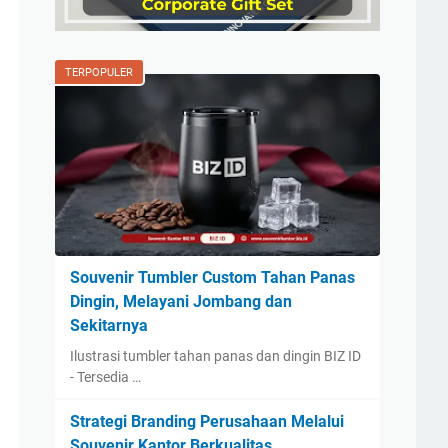
TERPOPULER
Souvenir Tumbler Custom Tahan Panas
Dingin, Melayani Jombang dan
Sekitarnya
Ilustrasi tumbler tahan panas dan dingin BIZ ID
- Tersedia …
Strategi Branding Perusahaan Melalui
Souvenir Kantor Berkualitas