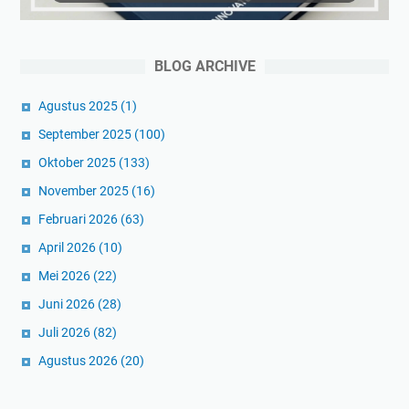
S
n
l
t
g
r
a
BLOG ARCHIVE
a
n
t
B
Agustus 2025
(1)
e
i
September 2025
(100)
g
s
Oktober 2025
(133)
i
n
B
i
November 2025
(16)
r
s
Februari 2026
(63)
a
P
April 2026
(10)
n
r
Mei 2026
(22)
d
o
i
f
Juni 2026
(28)
n
e
Juli 2026
(82)
g
s
Agustus 2026
(20)
L
i
e
o