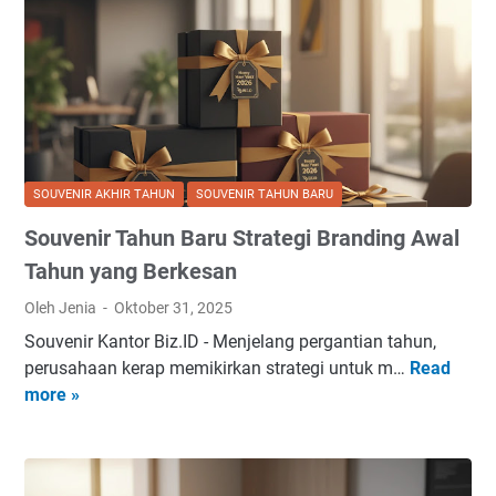
n
i
r
A
k
h
i
SOUVENIR AKHIR TAHUN
SOUVENIR TAHUN BARU
r
Souvenir Tahun Baru Strategi Branding Awal
T
a
Tahun yang Berkesan
h
Oleh Jenia
Oktober 31, 2025
u
Souvenir Kantor Biz.ID - Menjelang pergantian tahun,
n
perusahaan kerap memikirkan strategi untuk m…
Read
S
E
more »
o
k
u
s
v
k
e
l