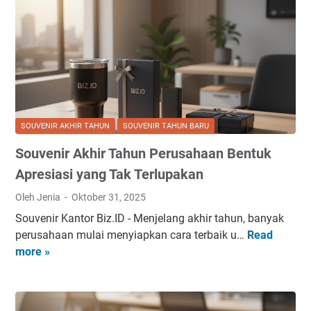
n
u
i
s
r
i
T
f
a
S
h
t
u
r
n
a
SOUVENIR AKHIR TAHUN
SOUVENIR TAHUN BARU
B
t
Souvenir Akhir Tahun Perusahaan Bentuk
a
e
r
g
Apresiasi yang Tak Terlupakan
u
i
Oleh Jenia
Oktober 31, 2025
S
A
Souvenir Kantor Biz.ID - Menjelang akhir tahun, banyak
t
p
perusahaan mulai menyiapkan cara terbaik u…
Read
S
r
r
more »
o
a
e
u
t
s
v
e
i
e
g
a