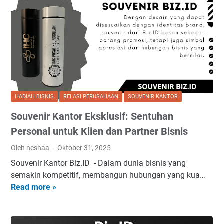
n
h
a
i
i
a
n
s
r
a
g
n
A
n
B
i
k
B
e
s
h
e
r
i
n
k
r
t
e
HADIAH BISNIS
RELASI PERUSAHAAN
SOUVENIR KANTOR
T
u
s
Souvenir Kantor Eksklusif: Sentuhan
a
k
a
h
A
Personal untuk Klien dan Partner Bisnis
n
u
p
Oleh neshaa
Oktober 31, 2025
n
r
Souvenir Kantor Biz.ID - Dalam dunia bisnis yang
u
e
semakin kompetitif, membangun hubungan yang kua…
n
s
Read more »
S
t
i
o
u
a
u
k
s