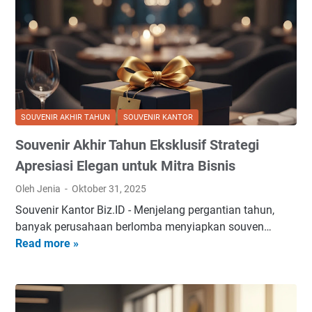
SOUVENIR AKHIR TAHUN
SOUVENIR KANTOR
Souvenir Akhir Tahun Eksklusif Strategi
Apresiasi Elegan untuk Mitra Bisnis
Oleh Jenia
Oktober 31, 2025
Souvenir Kantor Biz.ID - Menjelang pergantian tahun,
banyak perusahaan berlomba menyiapkan souven…
Read more »
S
o
u
v
e