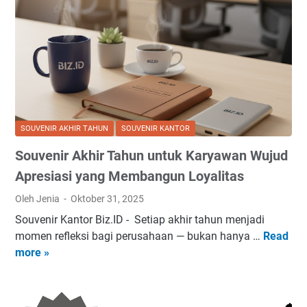
n
i
s
i
B
i
r
r
E
A
a
l
k
n
e
h
d
g
i
i
a
r
n
n
SOUVENIR AKHIR TAHUN
SOUVENIR KANTOR
T
g
u
Souvenir Akhir Tahun untuk Karyawan Wujud
a
A
n
h
w
Apresiasi yang Membangun Loyalitas
t
u
a
u
Oleh Jenia
Oktober 31, 2025
n
l
k
Souvenir Kantor Biz.ID - Setiap akhir tahun menjadi
P
T
M
momen refleksi bagi perusahaan — bukan hanya …
Read
S
e
a
i
more »
o
r
h
t
u
u
u
r
v
s
n
a
e
a
y
B