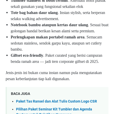
Tumbler stainless & botol cermin
. Alternatif botol plastik
sekali gunakan yang fungsional sekalian elok
Tote bag bahan daur ulang
. Instan stylish, serta berperan
selaku walking advertisement.
Notebook bambu ataupun kertas daur ulang
. Sesuai buat
golongan handal berikan kesan alami serta premium.
Perlengkapan makan portabel ramah area
. Semacam
sedotan stainless, sendok garpu kayu, ataupun set cutlery
bambu.
Giftset eco-friendly
. Paket curated yang berisi campuran
benda ramah area — jadi tren corporate giftset di 2025.
Jenis-jenis ini bukan cuma instan namun pula mengutarakan
pesan keberlanjutan tiap kali digunakan.
BACA JUGA
Paket Tas Ransel dan Alat Tulis Custom Logo CSR
Pilihan Paket Seminar Kit Tumbler dan Agenda