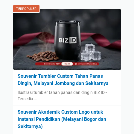
TERPOPULER
Souvenir Tumbler Custom Tahan Panas
Dingin, Melayani Jombang dan Sekitarnya
Ilustrasi tumbler tahan panas dan dingin BIZ ID -
Tersedia …
Souvenir Akademik Custom Logo untuk
Instansi Pendidikan (Melayani Bogor dan
Sekitarnya)