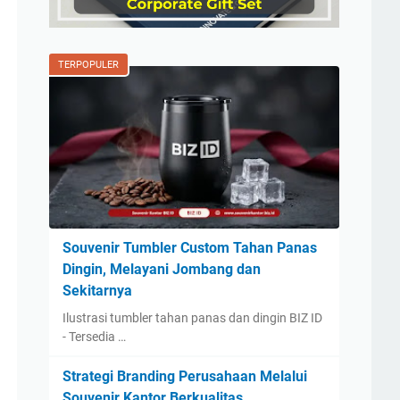
TERPOPULER
Souvenir Tumbler Custom Tahan Panas
Dingin, Melayani Jombang dan
Sekitarnya
Ilustrasi tumbler tahan panas dan dingin BIZ ID
- Tersedia …
Strategi Branding Perusahaan Melalui
Souvenir Kantor Berkualitas