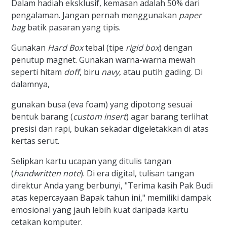
Dalam hadiah eksklusif, kemasan adalah 50% dari
pengalaman. Jangan pernah menggunakan
paper
bag
batik pasaran yang tipis.
Gunakan
Hard Box
tebal (tipe
rigid box
) dengan
penutup magnet. Gunakan warna-warna mewah
seperti hitam
doff
, biru
navy
, atau putih gading. Di
dalamnya,
gunakan busa (eva foam) yang dipotong sesuai
bentuk barang (
custom insert
) agar barang terlihat
presisi dan rapi, bukan sekadar digeletakkan di atas
kertas serut.
Selipkan kartu ucapan yang ditulis tangan
(
handwritten note
). Di era digital, tulisan tangan
direktur Anda yang berbunyi, "Terima kasih Pak Budi
atas kepercayaan Bapak tahun ini," memiliki dampak
emosional yang jauh lebih kuat daripada kartu
cetakan komputer.