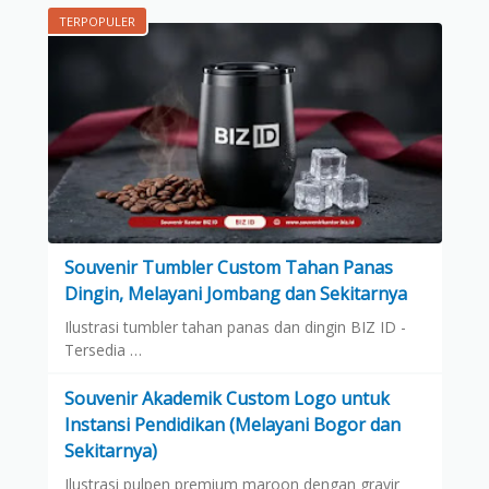
TERPOPULER
Souvenir Tumbler Custom Tahan Panas
Dingin, Melayani Jombang dan Sekitarnya
Ilustrasi tumbler tahan panas dan dingin BIZ ID -
Tersedia …
Souvenir Akademik Custom Logo untuk
Instansi Pendidikan (Melayani Bogor dan
Sekitarnya)
Ilustrasi pulpen premium maroon dengan gravir