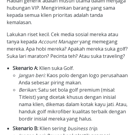
Hadiah generik adalah musuh utama dalam menjaga
hubungan VIP. Mengirimkan barang yang sama
kepada semua klien prioritas adalah tanda
kemalasan.
Lakukan riset kecil. Cek media sosial mereka atau
tanya kepada
Account Manager
yang memegang
mereka. Apa hobi mereka? Apakah mereka suka golf?
Suka lari maraton? Pecinta teh? Atau suka traveling?
Skenario A:
Klien suka Golf.
Jangan beri:
Kaos polo dengan logo perusahaan
Anda sebesar piring makan.
Berikan:
Satu set bola golf premium (misal:
Titleist) yang dicetak khusus dengan inisial
nama klien, dikemas dalam kotak kayu jati. Atau,
handuk golf mikrofiber kualitas terbaik dengan
bordir inisial mereka yang halus.
Skenario B:
Klien sering
business trip
.