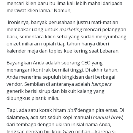
mencari klien baru itu lima kali lebih mahal daripada
merawat klien lama." Namun,
ironisnya, banyak perusahaan justru mati-matian
membakar uang untuk
marketing
mencari pelanggan
baru, sementara klien setia yang sudah menyumbang
omzet miliaran rupiah tiap tahun hanya diberi
kalender meja dan toples kue kering saat Lebaran.
Bayangkan Anda adalah seorang CEO yang
menangani kontrak bernilai tinggi. Di akhir tahun,
Anda menerima sepuluh bingkisan dari berbagai
vendor. Sembilan di antaranya adalah
hampers
generik berisi sirup dan biskuit kaleng yang
dibungkus plastik mika.
Tapi, ada satu kotak hitam
doff
dengan pita emas. Di
dalamnya, ada set seduh kopi manual (
manual brew
)
dari tembaga dengan ukiran inisial nama Anda,
lengkap dengan biji kopi Gayo pilihan—karena si