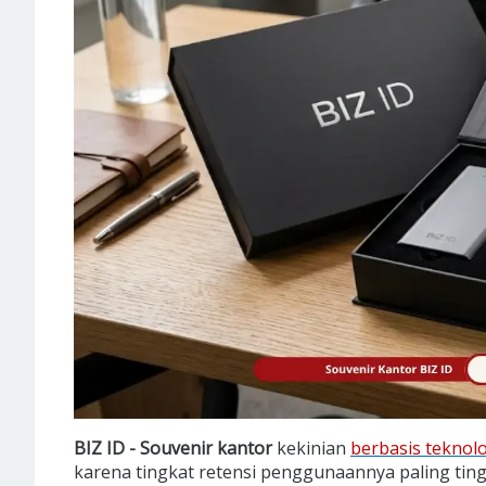
BIZ ID - Souvenir kantor
kekinian
berbasis teknol
karena tingkat retensi penggunaannya paling ting