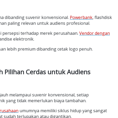
k Audiens Profesional?
ma dibanding suvenir konvensional.
Powerbank
, flashdisk
it?
han paling relevan untuk audiens profesional.
 Mewah
i persepsi terhadap merek perusahaan.
Vendor dengan
esan
ndise elektronik.
ien
an lebih premium dibanding cetak logo penuh.
a
h Wajib?
 Pilihan Cerdas untuk Audiens
g jauh melampaui suvenir konvensional, setiap
k yang tidak memerlukan biaya tambahan.
erusahaan
umumnya memiliki siklus hidup yang sangat
t sudah terlupakan atau digantikan.