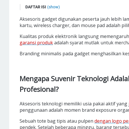
DAFTAR ISI
(show)
Mengapa Suvenir Teknologi Adalah Pilihan Cerdas untu
Aksesoris gadget digunakan peserta jauh lebih la
Apa Saja Ide Isi Paket Gadget Premium untuk Seminar K
kartu, wireless charger, dan mouse pad adalah pili
Powerbank Custom: Fungsionalitas Tinggi, Impresi
Kualitas produk elektronik langsung memengaruh
Flashdisk Custom Berbentuk Kartu: Praktis dan Berk
garansi produk
adalah syarat mutlak untuk mercha
Wireless Charger: Hadirkan Kemewahan di Meja Kerja Kl
Branding minimalis pada gadget menghasilkan kes
Mouse Pad Custom: Branding Permanen di Meja Kerj
Mengapa Memilih Vendor dengan Garansi Produk Adala
Kesimpulan
Mengapa Suvenir Teknologi Adalah
Profesional?
Aksesoris teknologi memiliki usia pakai aktif yan
penggunaan adalah momen brand exposure organi
Sebuah tote bag tipis atau pulpen
dengan logo p
pendek. Setelah beberapa minggu, barang tersebu