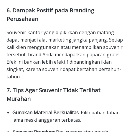
6. Dampak Positif pada Branding
Perusahaan
Souvenir kantor yang dipikirkan dengan matang
dapat menjadi alat marketing jangka panjang. Setiap
kali klien menggunakan atau menampilkan souvenir
tersebut, brand Anda mendapatkan paparan gratis.
Efek ini bahkan lebih efektif dibandingkan iklan
singkat, karena souvenir dapat bertahan bertahun-
tahun.
7. Tips Agar Souvenir Tidak Terlihat
Murahan
Gunakan Material Berkualitas
: Pilih bahan tahan
lama meski anggaran terbatas.
Kemasan Premium
: Box custom atau pouch