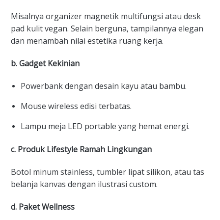
Misalnya organizer magnetik multifungsi atau desk
pad kulit vegan. Selain berguna, tampilannya elegan
dan menambah nilai estetika ruang kerja.
b. Gadget Kekinian
Powerbank dengan desain kayu atau bambu.
Mouse wireless edisi terbatas.
Lampu meja LED portable yang hemat energi.
c. Produk Lifestyle Ramah Lingkungan
Botol minum stainless, tumbler lipat silikon, atau tas
belanja kanvas dengan ilustrasi custom.
d. Paket Wellness