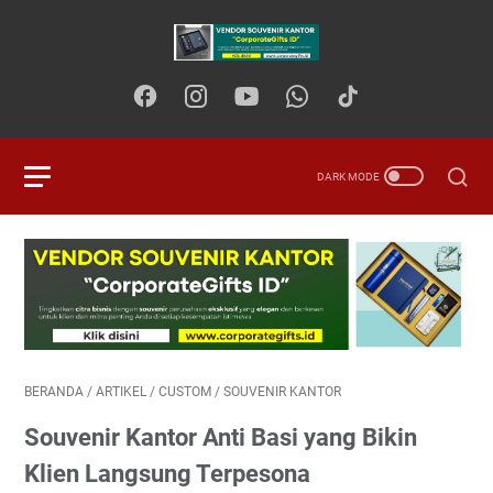
BERANDA
/
ARTIKEL
/
CUSTOM
/
SOUVENIR KANTOR
Souvenir Kantor Anti Basi yang Bikin
Klien Langsung Terpesona