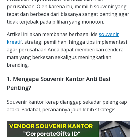
perusahaan. Oleh karena itu, memilih souvenir yang
tepat dan berbeda dari biasanya sangat penting agar
tidak terjebak pada pilihan yang monoton.
Artikel ini akan membahas berbagai ide
souvenir
kreatif
, strategi pemilihan, hingga tips implementasi
agar perusahaan Anda dapat memberikan cendera
mata yang berkesan sekaligus meningkatkan
branding.
1. Mengapa Souvenir Kantor Anti Basi
Penting?
Souvenir kantor kerap dianggap sekadar pelengkap
acara. Padahal, peranannya jauh lebih strategis: