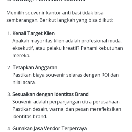
Memilih souvenir kantor anti basi tidak bisa
sembarangan. Berikut langkah yang bisa diikuti:
Kenali Target Klien
Apakah mayoritas klien adalah profesional muda,
eksekutif, atau pelaku kreatif? Pahami kebutuhan
mereka.
Tetapkan Anggaran
Pastikan biaya souvenir selaras dengan ROI dan
nilai acara.
Sesuaikan dengan Identitas Brand
Souvenir adalah perpanjangan citra perusahaan.
Pastikan desain, warna, dan pesan merefleksikan
identitas brand.
Gunakan Jasa Vendor Terpercaya