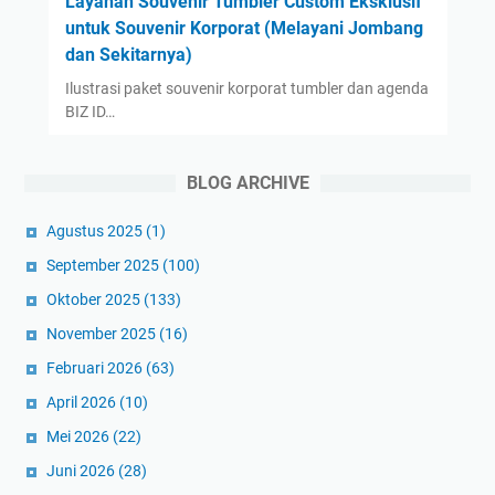
Layanan Souvenir Tumbler Custom Eksklusif
untuk Souvenir Korporat (Melayani Jombang
dan Sekitarnya)
Ilustrasi paket souvenir korporat tumbler dan agenda
BIZ ID…
BLOG ARCHIVE
Agustus 2025
(1)
September 2025
(100)
Oktober 2025
(133)
November 2025
(16)
Februari 2026
(63)
April 2026
(10)
Mei 2026
(22)
Juni 2026
(28)