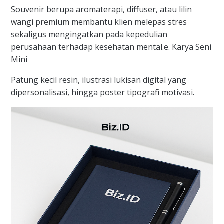
Souvenir berupa aromaterapi, diffuser, atau lilin
wangi premium membantu klien melepas stres
sekaligus mengingatkan pada kepedulian
perusahaan terhadap kesehatan mental.
e. Karya Seni
Mini
Patung kecil resin, ilustrasi lukisan digital yang
dipersonalisasi, hingga poster tipografi motivasi.