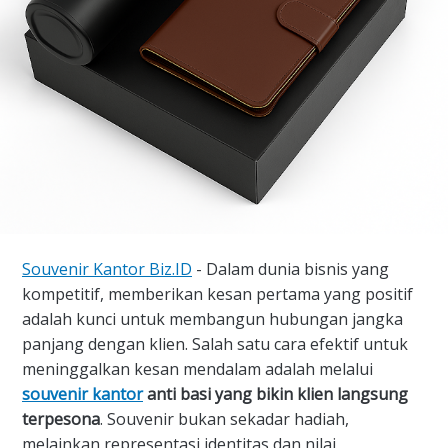
Souvenir Kantor Biz.ID
- Dalam dunia bisnis yang
kompetitif, memberikan kesan pertama yang positif
adalah kunci untuk membangun hubungan jangka
panjang dengan klien. Salah satu cara efektif untuk
meninggalkan kesan mendalam adalah melalui
souvenir kantor
anti basi yang bikin klien langsung
terpesona
. Souvenir bukan sekadar hadiah,
melainkan representasi identitas dan nilai