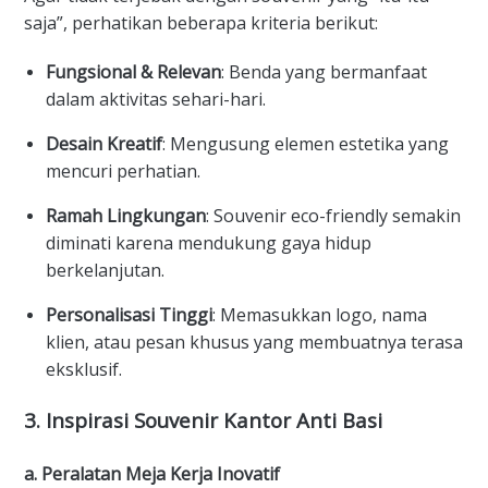
saja”, perhatikan beberapa kriteria berikut:
Fungsional & Relevan
: Benda yang bermanfaat
dalam aktivitas sehari-hari.
Desain Kreatif
: Mengusung elemen estetika yang
mencuri perhatian.
Ramah Lingkungan
: Souvenir eco-friendly semakin
diminati karena mendukung gaya hidup
berkelanjutan.
Personalisasi Tinggi
: Memasukkan logo, nama
klien, atau pesan khusus yang membuatnya terasa
eksklusif.
3. Inspirasi Souvenir Kantor Anti Basi
a. Peralatan Meja Kerja Inovatif