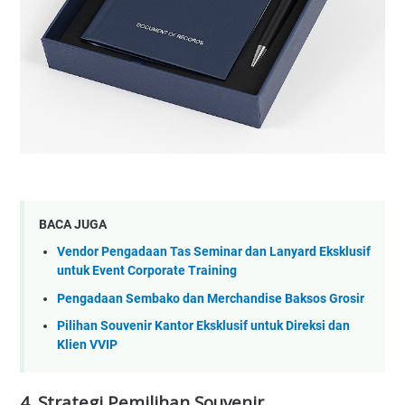
BACA JUGA
Vendor Pengadaan Tas Seminar dan Lanyard Eksklusif
untuk Event Corporate Training
Pengadaan Sembako dan Merchandise Baksos Grosir
Pilihan Souvenir Kantor Eksklusif untuk Direksi dan
Klien VVIP
4. Strategi Pemilihan Souvenir