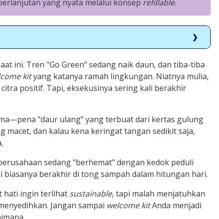
berlanjutan yang nyata melalui konsep
refillable
.
aat ini. Tren "Go Green" sedang naik daun, dan tiba-tiba
come kit
yang katanya ramah lingkungan. Niatnya mulia,
ra positif. Tapi, eksekusinya sering kali berakhir
a—pena "daur ulang" yang terbuat dari kertas gulung
ng macet, dan kalau kena keringat tangan sedikit saja,
,
erusahaan sedang "berhemat" dengan kedok peduli
i biasanya berakhir di tong sampah dalam hitungan hari.
 hati ingin terlihat
sustainable
, tapi malah menjatuhkan
 menyedihkan. Jangan sampai
welcome kit
Anda menjadi
gaimana