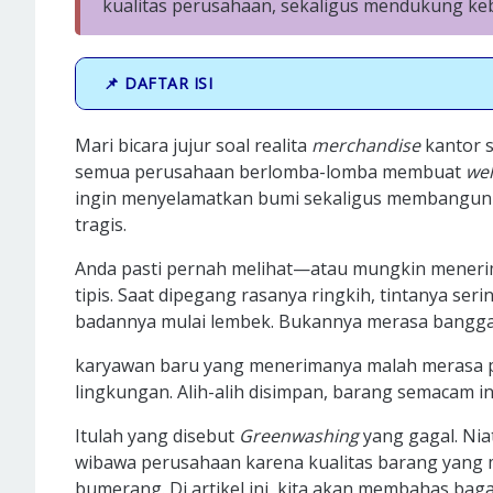
kualitas perusahaan, sekaligus mendukung ke
📌 DAFTAR ISI
Mari bicara jujur soal realita
merchandise
kantor s
semua perusahaan berlomba-lomba membuat
wel
ingin menyelamatkan bumi sekaligus membangun cit
tragis.
Anda pasti pernah melihat—atau mungkin menerim
tipis. Saat dipegang rasanya ringkih, tintanya seri
badannya mulai lembek. Bukannya merasa bangga
karyawan baru yang menerimanya malah merasa p
lingkungan. Alih-alih disimpan, barang semacam in
Itulah yang disebut
Greenwashing
yang gagal. Niat
wibawa perusahaan karena kualitas barang yang
bumerang. Di artikel ini, kita akan membahas ba